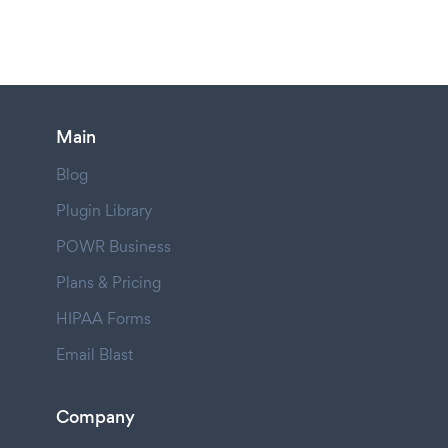
Main
Blog
Plugin Library
POWR Business
Plans & Pricing
HIPAA Forms
Email Blast
Company