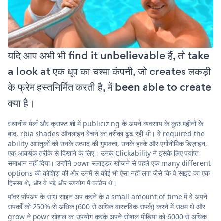
यदि आप अभी भी find it unbelievable हैं, तो take
a look at एक धूप का चश्मा कंपनी, जो creates लकड़ी
के फ्रेम हस्तनिर्मित करती है, में been able to create
क्या है।
स्थानीय मेलों और क्राफ्ट शो में publicizing के अपने व्यवसाय के कुछ महीनों के
बाद, rbia shades ऑनलाइन बेचने का तरीका ढूंढ रही थी। वे required the
ability आगंतुकों को उनके उत्पाद की गुणवत्ता, उनके हल्के और एर्गोनोमिक डिज़ाइन,
एक आकर्षक तरीके से दिखाने के लिए। उनके Clickability ने इसके लिए पर्याप्त
समाधान नहीं दिया। उन्होंने powr स्लाइडर खोजने से पहले एक many different
options की कोशिश की और उनमें से कोई भी ऐसा नहीं लगा जैसे कि वे साइट का एक
हिस्सा थे, और वे भद्दे और उपयोग में कठिन थे।
पॉवर पॉपअप के साथ साइन अप करने के a small amount of time में वे अपने
संपर्कों को 250% से अधिक (600 से अधिक वास्तविक संपर्क) करने में सक्षम थे और
grow ने powr सोशल का उपयोग करके अपने सोशल मीडिया को 6000 से अधिक