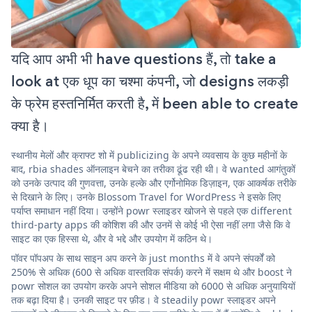
यदि आप अभी भी have questions हैं, तो take a
look at एक धूप का चश्मा कंपनी, जो designs लकड़ी
के फ्रेम हस्तनिर्मित करती है, में been able to create
क्या है।
स्थानीय मेलों और क्राफ्ट शो में publicizing के अपने व्यवसाय के कुछ महीनों के
बाद, rbia shades ऑनलाइन बेचने का तरीका ढूंढ रही थी। वे wanted आगंतुकों
को उनके उत्पाद की गुणवत्ता, उनके हल्के और एर्गोनोमिक डिज़ाइन, एक आकर्षक तरीके
से दिखाने के लिए। उनके Blossom Travel for WordPress ने इसके लिए
पर्याप्त समाधान नहीं दिया। उन्होंने powr स्लाइडर खोजने से पहले एक different
third-party apps की कोशिश की और उनमें से कोई भी ऐसा नहीं लगा जैसे कि वे
साइट का एक हिस्सा थे, और वे भद्दे और उपयोग में कठिन थे।
पॉवर पॉपअप के साथ साइन अप करने के just months में वे अपने संपर्कों को
250% से अधिक (600 से अधिक वास्तविक संपर्क) करने में सक्षम थे और boost ने
powr सोशल का उपयोग करके अपने सोशल मीडिया को 6000 से अधिक अनुयायियों
तक बढ़ा दिया है। उनकी साइट पर फ़ीड। वे steadily powr स्लाइडर अपने