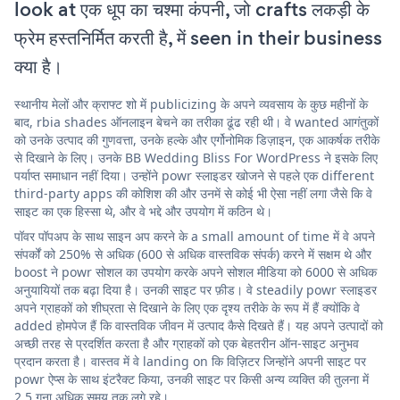
look at एक धूप का चश्मा कंपनी, जो crafts लकड़ी के
फ्रेम हस्तनिर्मित करती है, में seen in their business
क्या है।
स्थानीय मेलों और क्राफ्ट शो में publicizing के अपने व्यवसाय के कुछ महीनों के
बाद, rbia shades ऑनलाइन बेचने का तरीका ढूंढ रही थी। वे wanted आगंतुकों
को उनके उत्पाद की गुणवत्ता, उनके हल्के और एर्गोनोमिक डिज़ाइन, एक आकर्षक तरीके
से दिखाने के लिए। उनके BB Wedding Bliss For WordPress ने इसके लिए
पर्याप्त समाधान नहीं दिया। उन्होंने powr स्लाइडर खोजने से पहले एक different
third-party apps की कोशिश की और उनमें से कोई भी ऐसा नहीं लगा जैसे कि वे
साइट का एक हिस्सा थे, और वे भद्दे और उपयोग में कठिन थे।
पॉवर पॉपअप के साथ साइन अप करने के a small amount of time में वे अपने
संपर्कों को 250% से अधिक (600 से अधिक वास्तविक संपर्क) करने में सक्षम थे और
boost ने powr सोशल का उपयोग करके अपने सोशल मीडिया को 6000 से अधिक
अनुयायियों तक बढ़ा दिया है। उनकी साइट पर फ़ीड। वे steadily powr स्लाइडर
अपने ग्राहकों को शीघ्रता से दिखाने के लिए एक दृश्य तरीके के रूप में हैं क्योंकि वे
added होमपेज हैं कि वास्तविक जीवन में उत्पाद कैसे दिखते हैं। यह अपने उत्पादों को
अच्छी तरह से प्रदर्शित करता है और ग्राहकों को एक बेहतरीन ऑन-साइट अनुभव
प्रदान करता है। वास्तव में वे landing on कि विज़िटर जिन्होंने अपनी साइट पर
powr ऐप्स के साथ इंटरैक्ट किया, उनकी साइट पर किसी अन्य व्यक्ति की तुलना में
2.5 गुना अधिक समय तक लगे रहे।