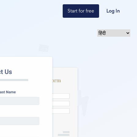
Start for free
Log In