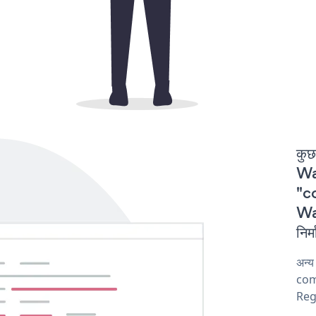
कुछ
Wa
"co
Wa
निर
अन्
comp
Reg