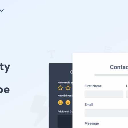
nty
pe