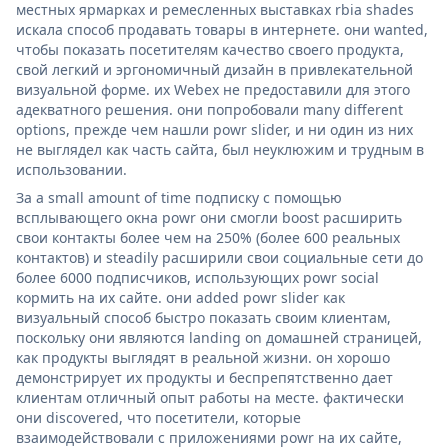
местных ярмарках и ремесленных выставках rbia shades
искала способ продавать товары в интернете. они wanted,
чтобы показать посетителям качество своего продукта,
свой легкий и эргономичный дизайн в привлекательной
визуальной форме. их Webex не предоставили для этого
адекватного решения. они попробовали many different
options, прежде чем нашли powr slider, и ни один из них
не выглядел как часть сайта, был неуклюжим и трудным в
использовании.
За a small amount of time подписку с помощью
всплывающего окна powr они смогли boost расширить
свои контакты более чем на 250% (более 600 реальных
контактов) и steadily расширили свои социальные сети до
более 6000 подписчиков, использующих powr social
кормить на их сайте. они added powr slider как
визуальный способ быстро показать своим клиентам,
поскольку они являются landing on домашней страницей,
как продукты выглядят в реальной жизни. он хорошо
демонстрирует их продукты и беспрепятственно дает
клиентам отличный опыт работы на месте. фактически
они discovered, что посетители, которые
взаимодействовали с приложениями powr на их сайте,