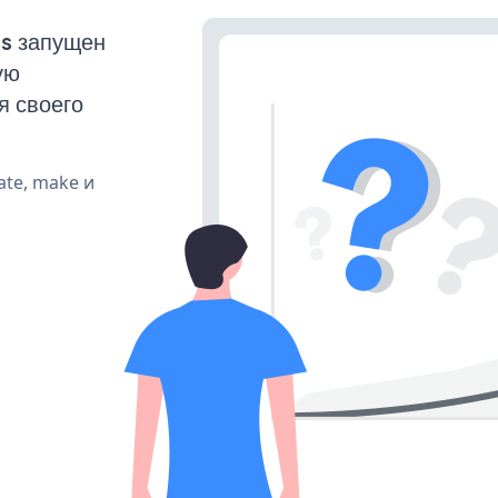
ss запущен
ую
я своего
ate, make и