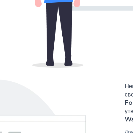
Не
св
Fo
ут
Wa
Дру