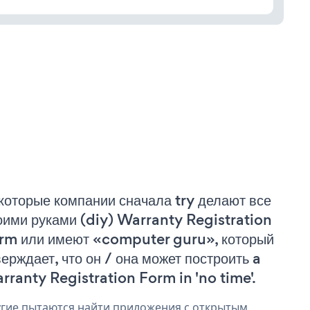
которые компании сначала try делают все
оими руками (diy) Warranty Registration
rm или имеют «computer guru», который
верждает, что он / она может построить a
rranty Registration Form in 'no time'.
гие пытаются найти приложения с открытым