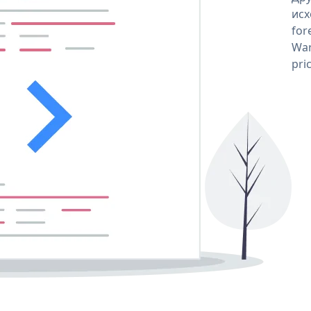
исх
for
War
pri