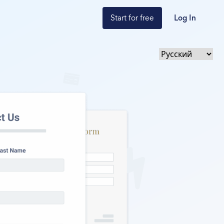
Start for free
Log In