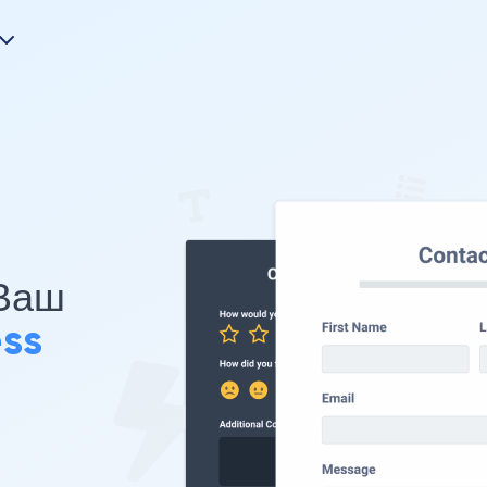
 Ваш
ss