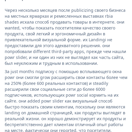
Через несколько месяцев после publicizing своего бизнеса
на местных ярмарках и ремесленных выставках rbia
shades искала способ продавать товары в интернете. они
wanted, чтобы показать посетителям качество своего
продукта, свой легкий и эргономичный дизайн в
привлекательной визуальной форме. их Landingi не
предоставили для этого адекватного решения. они
попробовали different third-party apps, прежде чем нашли
powr slider, и ни один из них не выглядел как часть сайта,
был неуклюжим и трудным в использовании.
За just months подписку с помощью всплывающего окна
powr они смогли grow расширить свои контакты более чем
на 250% (более 600 реальных контактов) и steadily
расширили свои социальные сети до более 6000
подписчиков, использующих powr social кормить на их
сайте. они added powr slider как визуальный способ
быстро показать своим клиентам, поскольку они являются
landing on домашней страницей, как продукты выглядят в
реальной жизни. он хорошо демонстрирует их продукты и
беспрепятственно дает клиентам отличный опыт работы
на месте. фактически они reported, что посетители,