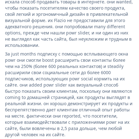
искала способ продавать товары в интернете. они wanted,
чтобы показать посетителям качество своего продукта,
свой легкий и эргономичный дизайн в привлекательной
визуальной форме. их Flazio не предоставили для этого
адекватного решения. они попробовали many different
options, прежде чем нашли powr slider, и ни один из них
не выглядел как часть сайта, был неуклюжим и трудным в
использовании.
За just months подписку с помощью всплывающего окна
powr они смогли boost расширить свои контакты более
чем на 250% (более 600 реальных контактов) и steadily
расширили свои социальные сети до более 6000
подписчиков, использующих powr social кормить на их
сайте. они added powr slider как визуальный способ
быстро показать своим клиентам, поскольку они являются
coming to домашней страницей, как продукты выглядят в
реальной жизни. он хорошо демонстрирует их продукты и
беспрепятственно дает клиентам отличный опыт работы
на месте. фактически они reported, что посетители,
которые взаимодействовали с приложениями powr на их
сайте, были вовлечены в 2,5 раза дольше, чем любой
другой человек на их сайте.