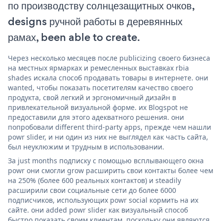
по производству солнцезащитных очков,
designs ручной работы в деревянных
рамах, been able to create.
Через несколько месяцев после publicizing своего бизнеса
на местных ярмарках и ремесленных выставках rbia
shades искала способ продавать товары в интернете. они
wanted, чтобы показать посетителям качество своего
продукта, свой легкий и эргономичный дизайн в
привлекательной визуальной форме. их Blogspot не
предоставили для этого адекватного решения. они
попробовали different third-party apps, прежде чем нашли
powr slider, и ни один из них не выглядел как часть сайта,
был неуклюжим и трудным в использовании.
За just months подписку с помощью всплывающего окна
powr они смогли grow расширить свои контакты более чем
на 250% (более 600 реальных контактов) и steadily
расширили свои социальные сети до более 6000
подписчиков, использующих powr social кормить на их
сайте. они added powr slider как визуальный способ
быстро показать своим клиентам, поскольку они являются