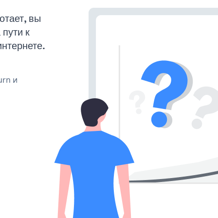
отает, вы
пути к
интернете.
urn и