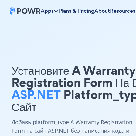
Apps
Plans & Pricing
About
Resources
Установите A Warranty
Registration Form На
ASP.NET
Platform_ty
Сайт
Добавь platform_type A Warranty Registration
Form на сайт ASP.NET без написания кода и