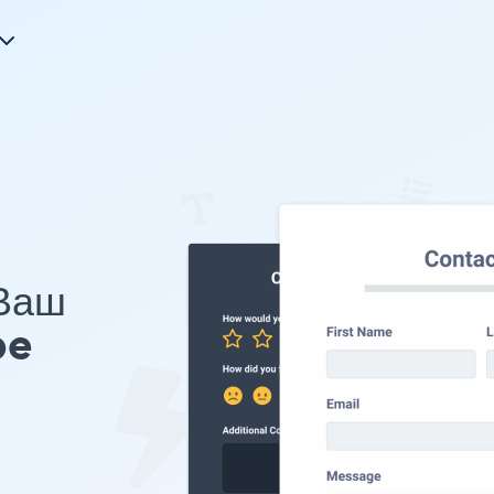
 Ваш
pe