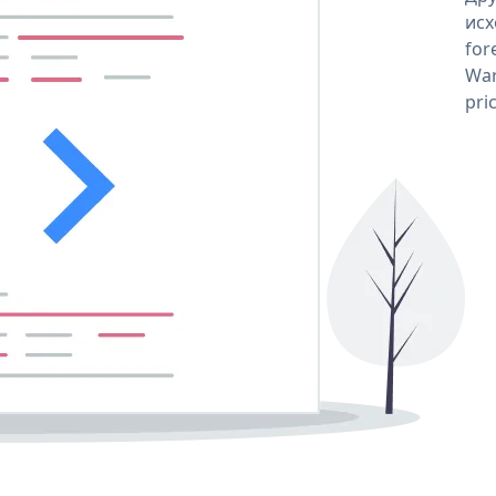
исх
for
War
pri