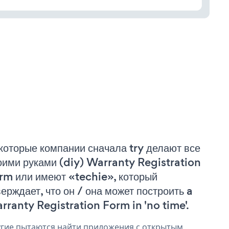
которые компании сначала try делают все
оими руками (diy) Warranty Registration
rm или имеют «techie», который
верждает, что он / она может построить a
rranty Registration Form in 'no time'.
гие пытаются найти приложения с открытым