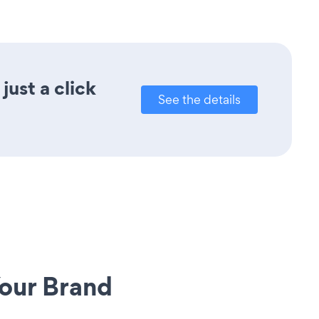
ust a click
See the details
our Brand