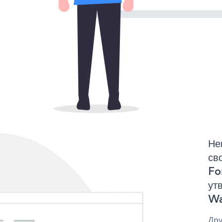
Не
св
Fo
ут
Wa
Дру