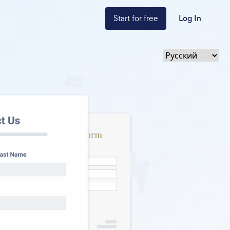
Start for free
Log In