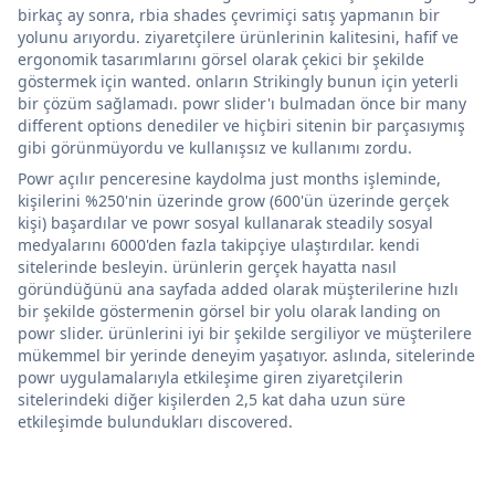
birkaç ay sonra, rbia shades çevrimiçi satış yapmanın bir
yolunu arıyordu. ziyaretçilere ürünlerinin kalitesini, hafif ve
ergonomik tasarımlarını görsel olarak çekici bir şekilde
göstermek için wanted. onların Strikingly bunun için yeterli
bir çözüm sağlamadı. powr slider'ı bulmadan önce bir many
different options denediler ve hiçbiri sitenin bir parçasıymış
gibi görünmüyordu ve kullanışsız ve kullanımı zordu.
Powr açılır penceresine kaydolma just months işleminde,
kişilerini %250'nin üzerinde grow (600'ün üzerinde gerçek
kişi) başardılar ve powr sosyal kullanarak steadily sosyal
medyalarını 6000'den fazla takipçiye ulaştırdılar. kendi
sitelerinde besleyin. ürünlerin gerçek hayatta nasıl
göründüğünü ana sayfada added olarak müşterilerine hızlı
bir şekilde göstermenin görsel bir yolu olarak landing on
powr slider. ürünlerini iyi bir şekilde sergiliyor ve müşterilere
mükemmel bir yerinde deneyim yaşatıyor. aslında, sitelerinde
powr uygulamalarıyla etkileşime giren ziyaretçilerin
sitelerindeki diğer kişilerden 2,5 kat daha uzun süre
etkileşimde bulundukları discovered.