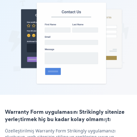
Warranty Form uygulamasını Strikingly sitenize
yerleştirmek hiç bu kadar kolay olmamıştı
Özelleştirilmiş Warranty Form Strikingly uygulamanızı
oluşturun, web sitenizin stiline ve renklerine uyun ve