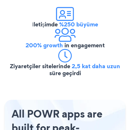
İletişimde
%250 büyüme
200% growth
in engagement
Ziyaretçiler sitelerinde
2,5 kat daha uzun
süre geçirdi
All POWR apps are
built for peak-