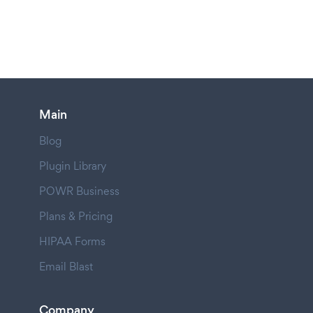
Main
Blog
Plugin Library
POWR Business
Plans & Pricing
HIPAA Forms
Email Blast
Company