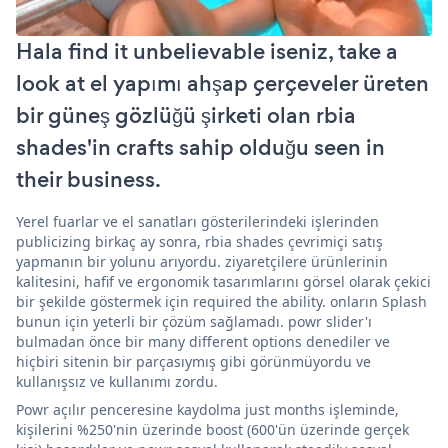
Hala find it unbelievable iseniz, take a
look at el yapımı ahşap çerçeveler üreten
bir güneş gözlüğü şirketi olan rbia
shades'in crafts sahip olduğu seen in
their business.
Yerel fuarlar ve el sanatları gösterilerindeki işlerinden
publicizing birkaç ay sonra, rbia shades çevrimiçi satış
yapmanın bir yolunu arıyordu. ziyaretçilere ürünlerinin
kalitesini, hafif ve ergonomik tasarımlarını görsel olarak çekici
bir şekilde göstermek için required the ability. onların Splash
bunun için yeterli bir çözüm sağlamadı. powr slider'ı
bulmadan önce bir many different options denediler ve
hiçbiri sitenin bir parçasıymış gibi görünmüyordu ve
kullanışsız ve kullanımı zordu.
Powr açılır penceresine kaydolma just months işleminde,
kişilerini %250'nin üzerinde boost (600'ün üzerinde gerçek