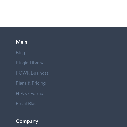
Main
Blog
Plugin Library
POWR Business
Plans & Pricing
HIPAA Forms
Email Blast
Company