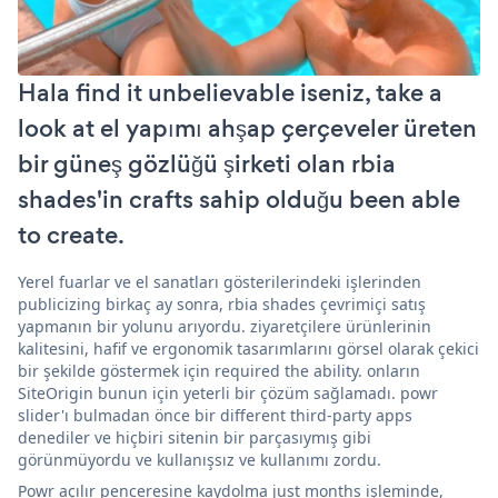
Hala find it unbelievable iseniz, take a
look at el yapımı ahşap çerçeveler üreten
bir güneş gözlüğü şirketi olan rbia
shades'in crafts sahip olduğu been able
to create.
Yerel fuarlar ve el sanatları gösterilerindeki işlerinden
publicizing birkaç ay sonra, rbia shades çevrimiçi satış
yapmanın bir yolunu arıyordu. ziyaretçilere ürünlerinin
kalitesini, hafif ve ergonomik tasarımlarını görsel olarak çekici
bir şekilde göstermek için required the ability. onların
SiteOrigin bunun için yeterli bir çözüm sağlamadı. powr
slider'ı bulmadan önce bir different third-party apps
denediler ve hiçbiri sitenin bir parçasıymış gibi
görünmüyordu ve kullanışsız ve kullanımı zordu.
Powr açılır penceresine kaydolma just months işleminde,