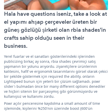
Hala have questions iseniz, take a look at
el yapımı ahşap çerçeveler üreten bir
güneş gözlüğü şirketi olan rbia shades'in
crafts sahip olduğu seen in their
business.
Yerel fuarlar ve el sanatları gösterilerindeki işlerinden
publicizing birkaç ay sonra, rbia shades çevrimiçi satış
yapmanın bir yolunu arıyordu. ziyaretçilere ürünlerinin
kalitesini, hafif ve ergonomik tasarımlarını görsel olarak çekici
bir şekilde göstermek için required the ability. onların
Lightspeed bunun için yeterli bir çözüm sağlamadı. powr
slider'ı bulmadan önce bir many different options denediler
ve hiçbiri sitenin bir parçasıymış gibi görünmüyordu ve
kullanışsız ve kullanımı zordu.
Powr açılır penceresine kaydolma a small amount of time
işleminde, kişilerini %250'nin üzerinde boost (600'ün