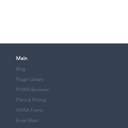
Main
Blog
Plugin Library
POWR Business
Plans & Pricing
HIPAA Forms
Email Blast