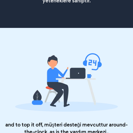
yeteneklere sahiptir.
and to top it off, müşteri desteği mevcuttur around-
the-clock, as is the
yardım merkezi
.