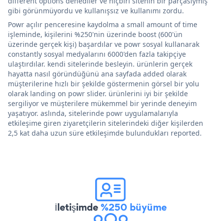
different options denediler ve hiçbiri sitenin bir parçasıymış
gibi görünmüyordu ve kullanışsız ve kullanımı zordu.
Powr açılır penceresine kaydolma a small amount of time
işleminde, kişilerini %250'nin üzerinde boost (600'ün
üzerinde gerçek kişi) başardılar ve powr sosyal kullanarak
constantly sosyal medyalarını 6000'den fazla takipçiye
ulaştırdılar. kendi sitelerinde besleyin. ürünlerin gerçek
hayatta nasıl göründüğünü ana sayfada added olarak
müşterilerine hızlı bir şekilde göstermenin görsel bir yolu
olarak landing on powr slider. ürünlerini iyi bir şekilde
sergiliyor ve müşterilere mükemmel bir yerinde deneyim
yaşatıyor. aslında, sitelerinde powr uygulamalarıyla
etkileşime giren ziyaretçilerin sitelerindeki diğer kişilerden
2,5 kat daha uzun süre etkileşimde bulundukları reported.
İletişimde
%250 büyüme