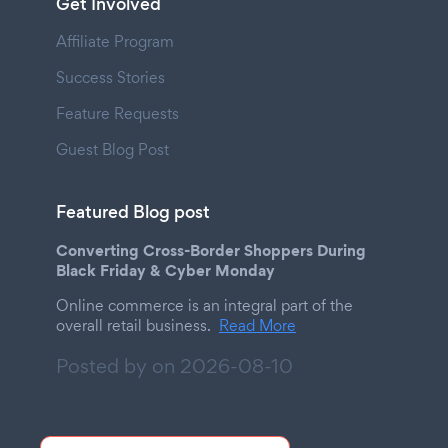
Get Involved
Affiliate Program
Success Stories
Feature Requests
Guest Blog Post
Featured Blog post
Converting Cross-Border Shoppers During
Black Friday & Cyber Monday
Online commerce is an integral part of the
overall retail business.
Read More
Posted by on
2026-08-10