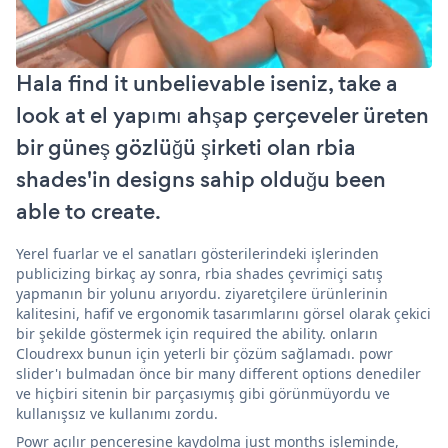
Hala find it unbelievable iseniz, take a
look at el yapımı ahşap çerçeveler üreten
bir güneş gözlüğü şirketi olan rbia
shades'in designs sahip olduğu been
able to create.
Yerel fuarlar ve el sanatları gösterilerindeki işlerinden
publicizing birkaç ay sonra, rbia shades çevrimiçi satış
yapmanın bir yolunu arıyordu. ziyaretçilere ürünlerinin
kalitesini, hafif ve ergonomik tasarımlarını görsel olarak çekici
bir şekilde göstermek için required the ability. onların
Cloudrexx bunun için yeterli bir çözüm sağlamadı. powr
slider'ı bulmadan önce bir many different options denediler
ve hiçbiri sitenin bir parçasıymış gibi görünmüyordu ve
kullanışsız ve kullanımı zordu.
Powr açılır penceresine kaydolma just months işleminde,