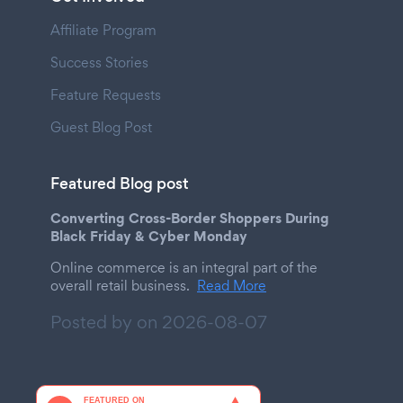
Affiliate Program
Success Stories
Feature Requests
Guest Blog Post
Featured Blog post
Converting Cross-Border Shoppers During
Black Friday & Cyber Monday
Online commerce is an integral part of the
overall retail business.
Read More
Posted by on
2026-08-07