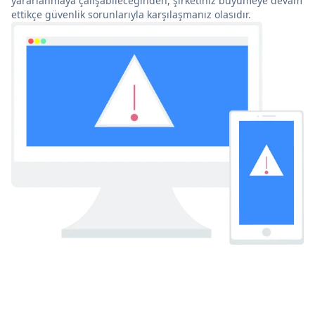
yararlanmaya çalışabileceğinden, şirketiniz büyümeye devam
ettikçe güvenlik sorunlarıyla karşılaşmanız olasıdır.