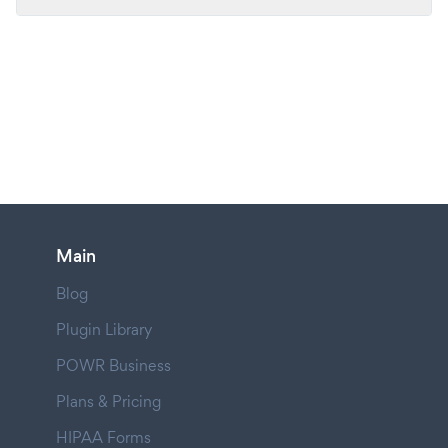
Main
Blog
Plugin Library
POWR Business
Plans & Pricing
HIPAA Forms