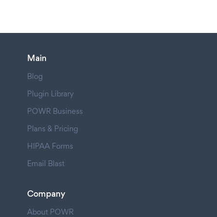
Main
Blog
Plugin Library
POWR Business
Plans & Pricing
HIPAA Forms
Email Blast
Company
About POWR