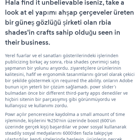
Hala find it unbelievable iseniz, take a
look at el yapımı ahşap çerçeveler üreten
bir güneş gözlüğü şirketi olan rbia
shades'in crafts sahip olduğu seen in
their business.
Yerel fuarlar ve el sanatları gösterilerindeki işlerinden
publicizing birkaç ay sonra, rbia shades çevrimiçi satış
yapmanın bir yolunu arıyordu. ziyaretçilere ürünlerinin
kalitesini, hafif ve ergonomik tasarımlarını görsel olarak çekici
bir şekilde göstermek için required the ability. onların Adobe
bunun için yeterli bir çözüm sağlamadı. powr slider'ı
bulmadan önce bir different third-party apps denediler ve
hiçbiri sitenin bir parçasıymış gibi görünmüyordu ve
kullanışsız ve kullanımı zordu.
Powr açılır penceresine kaydolma a small amount of time
işleminde, kişilerini %250'nin üzerinde boost (600'ün
üzerinde gerçek kişi) başardılar ve powr sosyal kullanarak
steadily sosyal medyalarını 6000'den fazla takipçiye
ulaştırdılar. kendi sitelerinde besleyin. ürünlerin gerçek