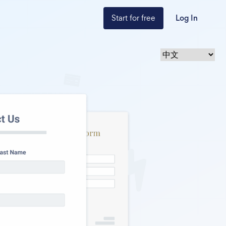
Start for free
Log In