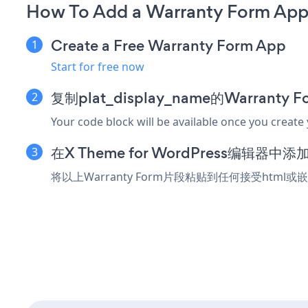
How To Add a Warranty Form App
Create a Free Warranty Form App
Start for free now
复制plat_display_name的Warranty
Your code block will be available once you create
在X Theme for WordPress编辑器
将以上Warranty Form片段粘贴到任何接受html或嵌