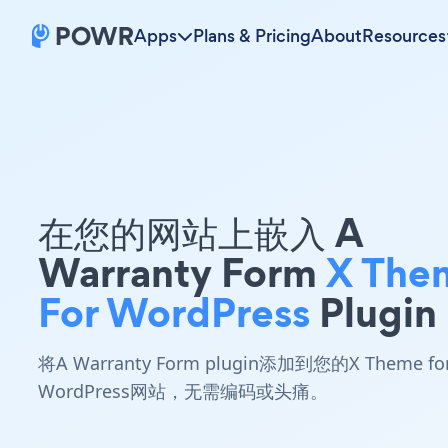
Apps
Plans & Pricing
About
Resources
在您的网站上嵌入 A
Warranty Form
X The
For WordPress
Plugin
将A Warranty Form plugin添加到您的X Theme fo
WordPress网站，无需编码或头痛。