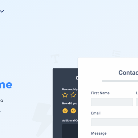
me
 。
r