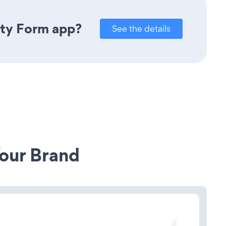
nty Form app?
See the details
our Brand