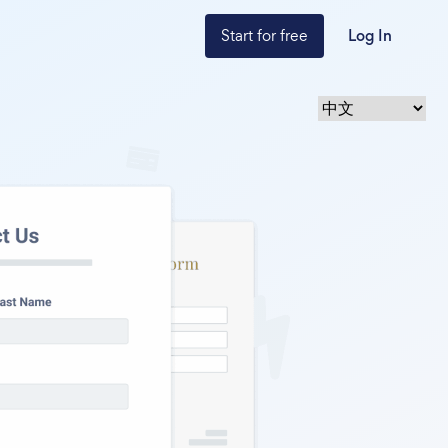
Start for free
Log In