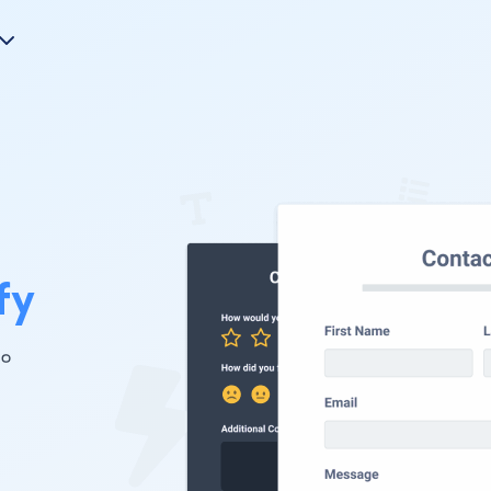
fy
 。