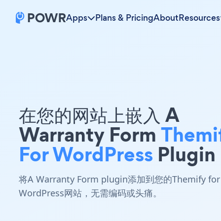
Apps
Plans & Pricing
About
Resources
在您的网站上嵌入 A
Warranty Form
Themi
For WordPress
Plugin
将A Warranty Form plugin添加到您的Themify for
WordPress网站，无需编码或头痛。