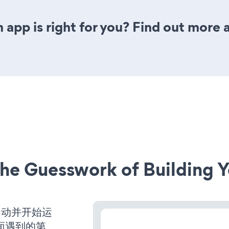
 app is right for you? Find out more 
he Guesswork of Building Y
经启动并开始运
面遇到的第