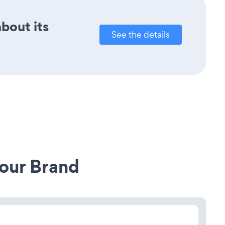
about its
See the details
our Brand