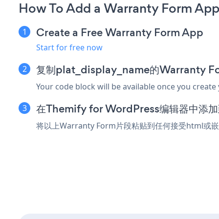
How To Add a Warranty Form App 
Create a Free Warranty Form App
Start for free now
复制plat_display_name的Warranty
Your code block will be available once you create
在Themify for WordPress编辑器
将以上Warranty Form片段粘贴到任何接受html或嵌