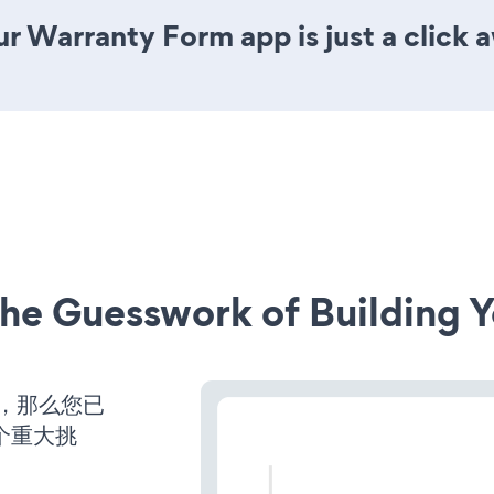
r Warranty Form app is just a click 
he Guesswork of Building Y
营，那么您已
个重大挑