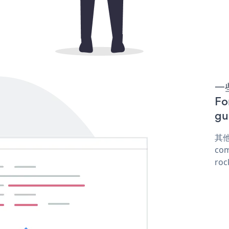
一些
F
gu
其他
com
roc