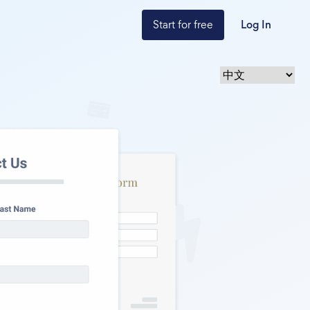
Start for free
Log In