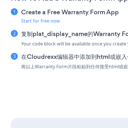
Create a Free Warranty Form App
Start for free now
复制plat_display_name的Warranty
Your code block will be available once you create
在Cloudrexx编辑器中添加到html或嵌
将以上Warranty Form片段粘贴到任何接受html或