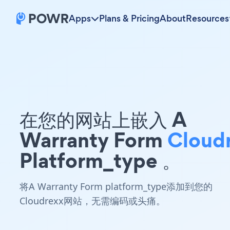
Apps
Plans & Pricing
About
Resources
在您的网站上嵌入 A
Warranty Form
Cloud
Platform_type 。
将A Warranty Form platform_type添加到您的
Cloudrexx网站，无需编码或头痛。