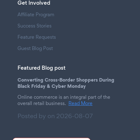
Get Involved
Affiliate Program
Success Stories
Feature Requests
Guest Blog Post
Featured Blog post
Converting Cross-Border Shoppers During
Black Friday & Cyber Monday
Online commerce is an integral part of the
overall retail business.
Read More
Posted by on
2026-08-07