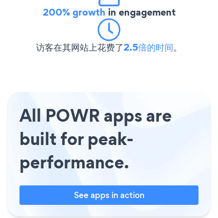
200% growth
in engagement
访客在其网站上花费了
2.5倍的时间
。
All POWR apps are
built for peak-
performance.
See apps in action