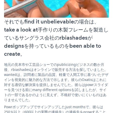
それでもfind it unbelievableの場合は、
take a look at手作りの木製フレームを製造し
ているサングラス会社のrbiashadesが
designsを持っているものをbeen able to
create。
地元の見本市や工芸品ショーでのpublicizingビジネスの数か月
後、rbiashadesはオンラインで販売する方法を探していました。
wantedは、訪問者に製品の品質、軽量で人間工学に基づいたデザ
インを視覚的に魅力的な方法で示します。彼らのOxatisはこれに
対する適切な解決策を提供しませんでした。彼らはpowrスライダ
ーを見つける前にmany different optionsを試しましたが、サイ
トの一部であるかのように見えず、不格好で使いにくいものはあ
りませんでした。
Powrポップアップでサインアップしたjust monthsで、彼らは
250％以上（600以上の実際の連絡先）の連絡先をgrowすること