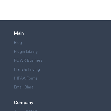
Main
Blog
Plugin Library
POWR Business
Plans & Pricing
HIPAA Forms
Email Blast
Company