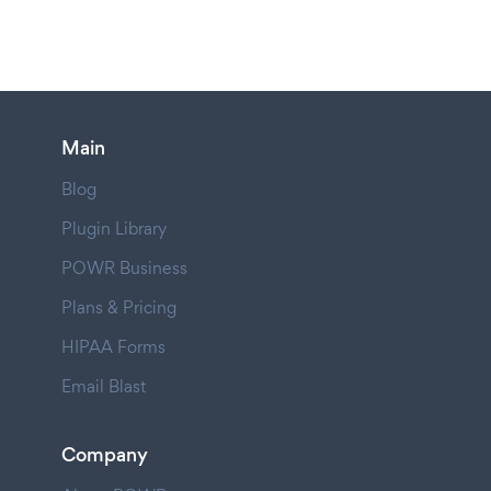
Main
Blog
Plugin Library
POWR Business
Plans & Pricing
HIPAA Forms
Email Blast
Company