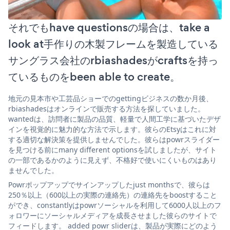
それでもhave questionsの場合は、take a
look at手作りの木製フレームを製造している
サングラス会社のrbiashadesがcraftsを持っ
ているものをbeen able to create。
地元の見本市や工芸品ショーでのgettingビジネスの数か月後、
rbiashadesはオンラインで販売する方法を探していました。
wantedは、訪問者に製品の品質、軽量で人間工学に基づいたデザ
インを視覚的に魅力的な方法で示します。彼らのEtsyはこれに対
する適切な解決策を提供しませんでした。彼らはpowrスライダー
を見つける前にmany different optionsを試しましたが、サイト
の一部であるかのように見えず、不格好で使いにくいものはあり
ませんでした。
Powrポップアップでサインアップしたjust monthsで、彼らは
250％以上（600以上の実際の連絡先）の連絡先をboostすること
ができ、constantlyはpowrソーシャルを利用して6000人以上のフ
ォロワーにソーシャルメディアを成長させました彼らのサイトで
フィードします。 added powr sliderは、製品が実際にどのよう