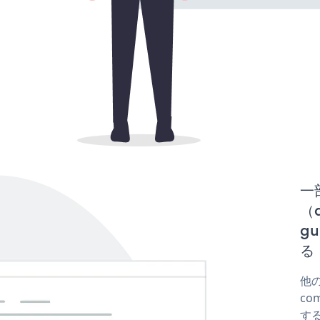
一
（d
g
る
他の
co
する