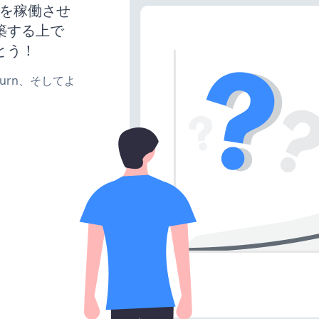
サイトを稼働させ
築する上で
とう！
、turn、そしてよ