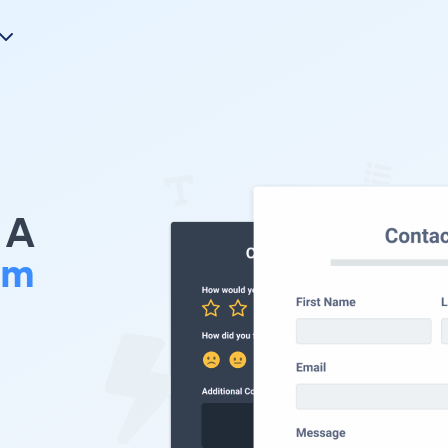
A
om
。