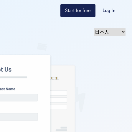
Start for free
Log In