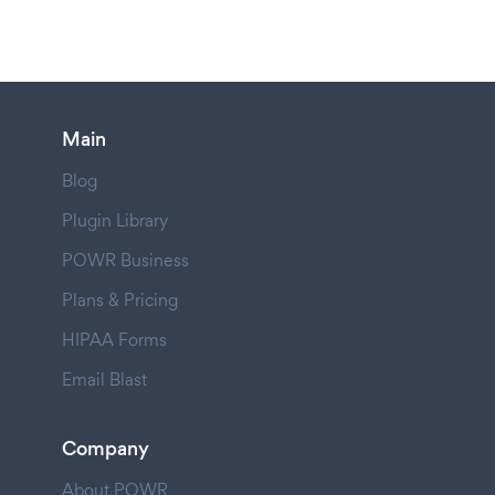
Main
Blog
Plugin Library
POWR Business
Plans & Pricing
HIPAA Forms
Email Blast
Company
About POWR