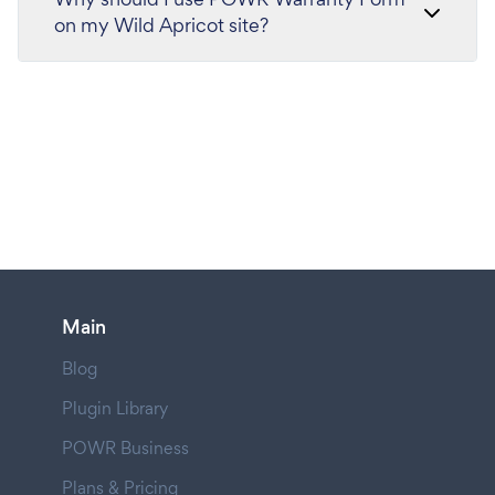
on my Wild Apricot site?
Main
Blog
Plugin Library
POWR Business
Plans & Pricing