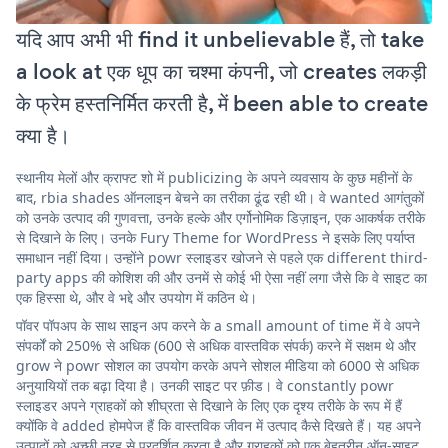
यदि आप अभी भी find it unbelievable हैं, तो take
a look at एक धूप का चश्मा कंपनी, जो creates लकड़ी
के फ्रेम हस्तनिर्मित करती है, में been able to create
क्या है।
स्थानीय मेलों और क्राफ्ट शो में publicizing के अपने व्यवसाय के कुछ महीनों के
बाद, rbia shades ऑनलाइन बेचने का तरीका ढूंढ रही थी। वे wanted आगंतुकों
को उनके उत्पाद की गुणवत्ता, उनके हल्के और एर्गोनोमिक डिज़ाइन, एक आकर्षक तरीके
से दिखाने के लिए। उनके Fury Theme for WordPress ने इसके लिए पर्याप्त
समाधान नहीं दिया। उन्होंने powr स्लाइडर खोजने से पहले एक different third-
party apps की कोशिश की और उनमें से कोई भी ऐसा नहीं लगा जैसे कि वे साइट का
एक हिस्सा थे, और वे भद्दे और उपयोग में कठिन थे।
पॉवर पॉपअप के साथ साइन अप करने के a small amount of time में वे अपने
संपर्कों को 250% से अधिक (600 से अधिक वास्तविक संपर्क) करने में सक्षम थे और
grow ने powr सोशल का उपयोग करके अपने सोशल मीडिया को 6000 से अधिक
अनुयायियों तक बढ़ा दिया है। उनकी साइट पर फ़ीड। वे constantly powr
स्लाइडर अपने ग्राहकों को शीघ्रता से दिखाने के लिए एक दृश्य तरीके के रूप में हैं
क्योंकि वे added होमपेज हैं कि वास्तविक जीवन में उत्पाद कैसे दिखते हैं। यह अपने
उत्पादों को अच्छी तरह से प्रदर्शित करता है और ग्राहकों को एक बेहतरीन ऑन-साइट