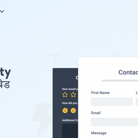
nty
ेड