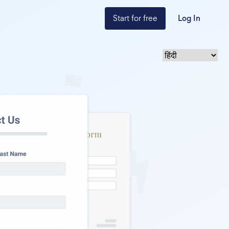
Start for free
Log In