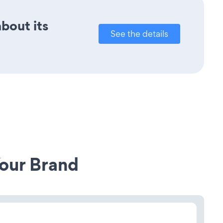
about its
See the details
our Brand