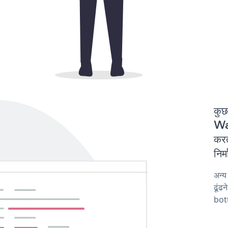
कुछ
Wa
करत
निर
अन्
ढूंढ
bot