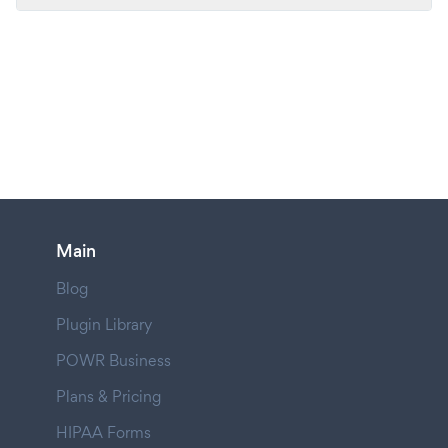
Main
Blog
Plugin Library
POWR Business
Plans & Pricing
HIPAA Forms