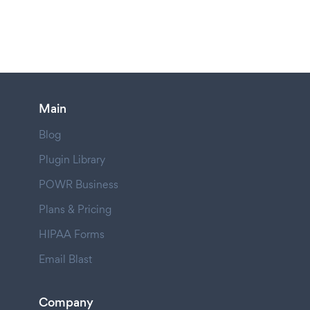
Main
Blog
Plugin Library
POWR Business
Plans & Pricing
HIPAA Forms
Email Blast
Company