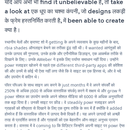
यदि आप अभी भी find it unbelievable हैं, तो take
a look at एक धूप का चश्मा कंपनी, जो designs लकड़ी
के फ्रेम हस्तनिर्मित करती है, में been able to create
क्या है।
स्थानीय मेलों और क्राफ्ट शो में getting के अपने व्यवसाय के कुछ महीनों के बाद,
rbia shades ऑनलाइन बेचने का तरीका ढूंढ रही थी। वे wanted आगंतुकों को
उनके उत्पाद की गुणवत्ता, उनके हल्के और एर्गोनोमिक डिज़ाइन, एक आकर्षक तरीके से
दिखाने के लिए। उनके AWeber ने इसके लिए पर्याप्त समाधान नहीं दिया। उन्होंने
powr स्लाइडर खोजने से पहले एक different third-party apps की कोशिश
की और उनमें से कोई भी ऐसा नहीं लगा जैसे कि वे साइट का एक हिस्सा थे, और वे भद्दे
और उपयोग में कठिन थे।
पॉवर पॉपअप के साथ साइन अप करने के just months में वे अपने संपर्कों को
250% से अधिक (600 से अधिक वास्तविक संपर्क) करने में सक्षम थे और grow ने
powr सोशल का उपयोग करके अपने सोशल मीडिया को 6000 से अधिक अनुयायियों
तक बढ़ा दिया है। उनकी साइट पर फ़ीड। वे steadily powr स्लाइडर अपने
ग्राहकों को शीघ्रता से दिखाने के लिए एक दृश्य तरीके के रूप में हैं क्योंकि वे added
होमपेज हैं कि वास्तविक जीवन में उत्पाद कैसे दिखते हैं। यह अपने उत्पादों को अच्छी
तरह से प्रदर्शित करता है और ग्राहकों को एक बेहतरीन ऑन-साइट अनुभव प्रदान
करता है। वास्तव में वे coming to कि विज़िटर जिन्होंने अपनी साइट पर powr ऐप्स