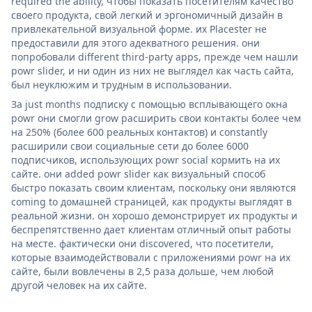
required the ability, чтобы показать посетителям качество
своего продукта, свой легкий и эргономичный дизайн в
привлекательной визуальной форме. их Placester не
предоставили для этого адекватного решения. они
попробовали different third-party apps, прежде чем нашли
powr slider, и ни один из них не выглядел как часть сайта,
был неуклюжим и трудным в использовании.
За just months подписку с помощью всплывающего окна
powr они смогли grow расширить свои контакты более чем
на 250% (более 600 реальных контактов) и constantly
расширили свои социальные сети до более 6000
подписчиков, использующих powr social кормить на их
сайте. они added powr slider как визуальный способ
быстро показать своим клиентам, поскольку они являются
coming to домашней страницей, как продукты выглядят в
реальной жизни. он хорошо демонстрирует их продукты и
беспрепятственно дает клиентам отличный опыт работы
на месте. фактически они discovered, что посетители,
которые взаимодействовали с приложениями powr на их
сайте, были вовлечены в 2,5 раза дольше, чем любой
другой человек на их сайте.