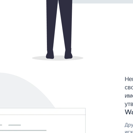
Не
св
им
ут
Wa
Дру
исх