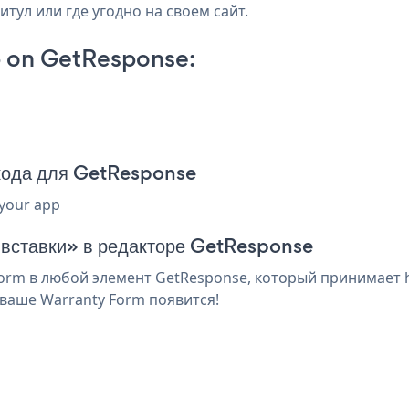
тул или где угодно на своем сайт.
 on GetResponse:
кода для GetResponse
 your app
я вставки» в редакторе GetResponse
rm в любой элемент GetResponse, который принимает ht
ваше Warranty Form появится!