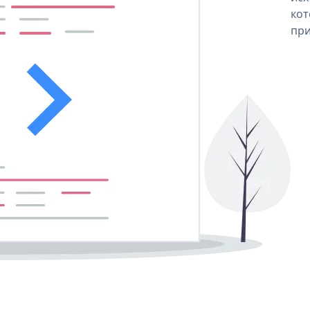
кот
при