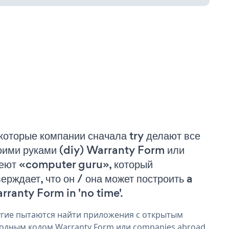
которые компании сначала try делают все
оими руками (diy) Warranty Form или
еют «computer guru», который
верждает, что он / она может построить a
rranty Form in 'no time'.
гие пытаются найти приложения с открытым
одным кодом Warranty Form или companies abroad,