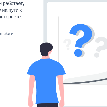
 работает,
на пути к
интернете.
, make и