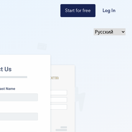
Start for free
Log In