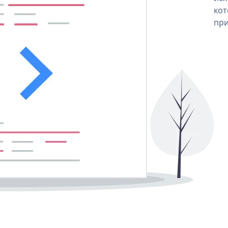
кот
при