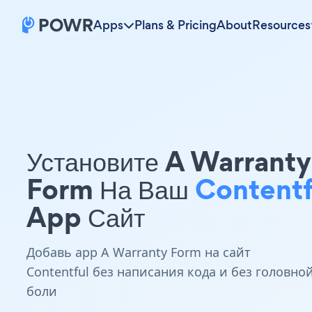
Apps
Plans & Pricing
About
Resources
Установите A Warranty
Form На Ваш
Contentf
App Сайт
Добавь app A Warranty Form на сайт
Contentful без написания кода и без головно
боли