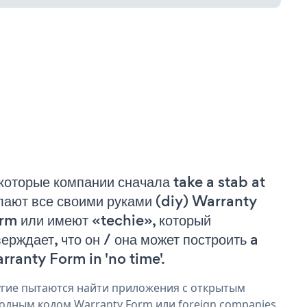
которые компании сначала take a stab at
лают все своими руками (diy) Warranty
rm или имеют «techie», который
верждает, что он / она может построить a
rranty Form in 'no time'.
гие пытаются найти приложения с открытым
одным кодом Warranty Form или foreign companies,