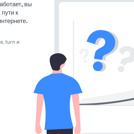
аботает, вы
пути к
интернете.
e, turn и