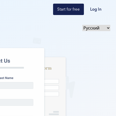
Start for free
Log In