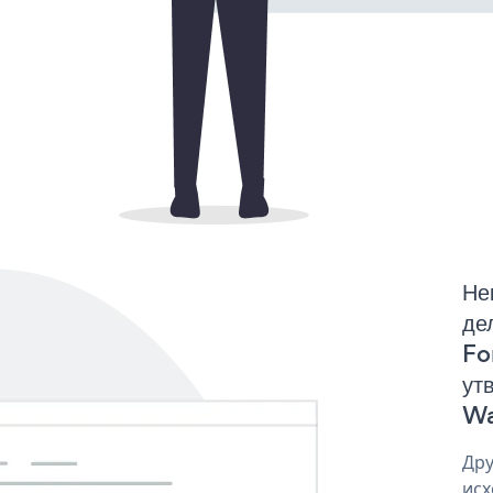
Не
де
Fo
ут
Wa
Дру
исх