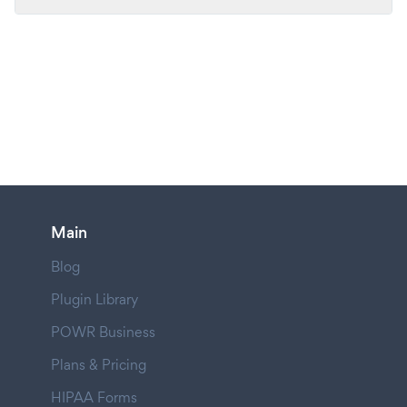
Main
Blog
Plugin Library
POWR Business
Plans & Pricing
HIPAA Forms