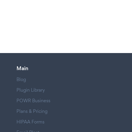
Main
Blog
Plugin Library
POWR Business
Plans & Pricing
HIPAA Forms