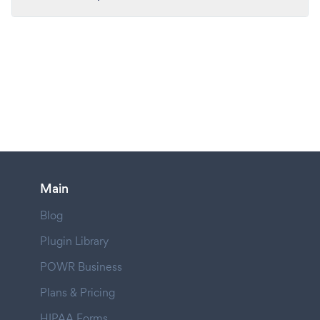
Main
Blog
Plugin Library
POWR Business
Plans & Pricing
HIPAA Forms