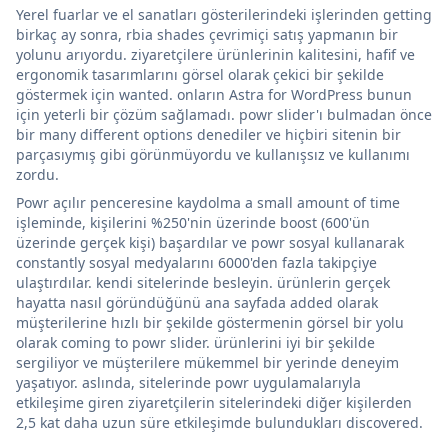
Yerel fuarlar ve el sanatları gösterilerindeki işlerinden getting
birkaç ay sonra, rbia shades çevrimiçi satış yapmanın bir
yolunu arıyordu. ziyaretçilere ürünlerinin kalitesini, hafif ve
ergonomik tasarımlarını görsel olarak çekici bir şekilde
göstermek için wanted. onların Astra for WordPress bunun
için yeterli bir çözüm sağlamadı. powr slider'ı bulmadan önce
bir many different options denediler ve hiçbiri sitenin bir
parçasıymış gibi görünmüyordu ve kullanışsız ve kullanımı
zordu.
Powr açılır penceresine kaydolma a small amount of time
işleminde, kişilerini %250'nin üzerinde boost (600'ün
üzerinde gerçek kişi) başardılar ve powr sosyal kullanarak
constantly sosyal medyalarını 6000'den fazla takipçiye
ulaştırdılar. kendi sitelerinde besleyin. ürünlerin gerçek
hayatta nasıl göründüğünü ana sayfada added olarak
müşterilerine hızlı bir şekilde göstermenin görsel bir yolu
olarak coming to powr slider. ürünlerini iyi bir şekilde
sergiliyor ve müşterilere mükemmel bir yerinde deneyim
yaşatıyor. aslında, sitelerinde powr uygulamalarıyla
etkileşime giren ziyaretçilerin sitelerindeki diğer kişilerden
2,5 kat daha uzun süre etkileşimde bulundukları discovered.