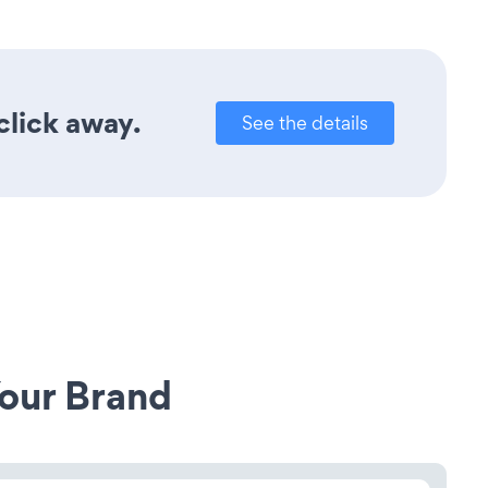
click away.
See the details
our Brand