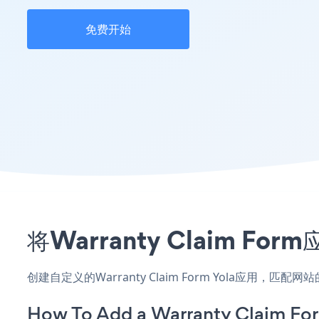
免费开始
将Warranty Claim 
创建自定义的Warranty Claim Form Yola应用，
How To Add a Warranty Claim For