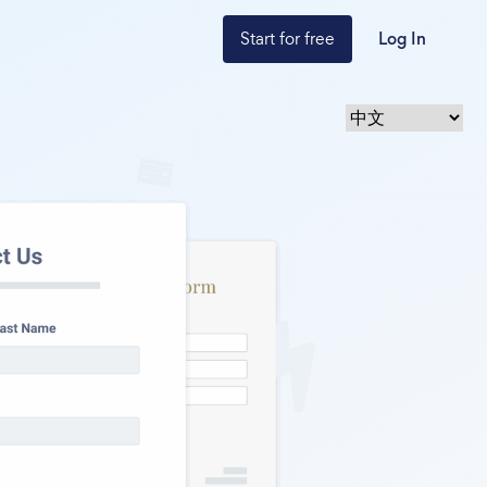
Start for free
Log In