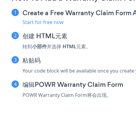
Create a Free Warranty Claim Form 
Start for free now
创建
HTML元素
转到
小部件
并选择
HTML
元素。
粘贴码
Your code block will be available once you create
编辑POWR Warranty Claim Form
POWR Warranty Claim Form将会出现。