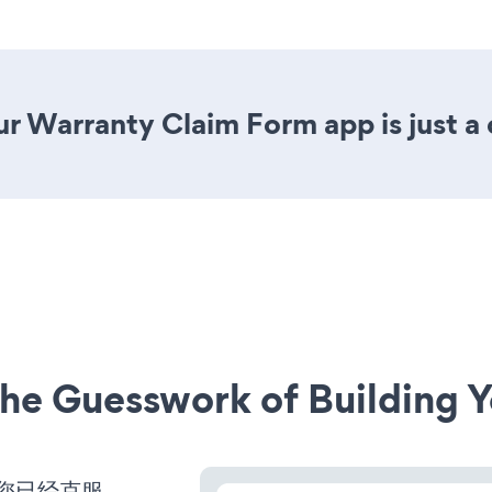
r Warranty Claim Form app is just a 
he Guesswork of Building Y
么您已经克服