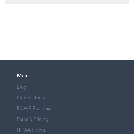
Main
Blog
Plugin Library
POWR Business
Plans & Pricing
HIPAA Forms