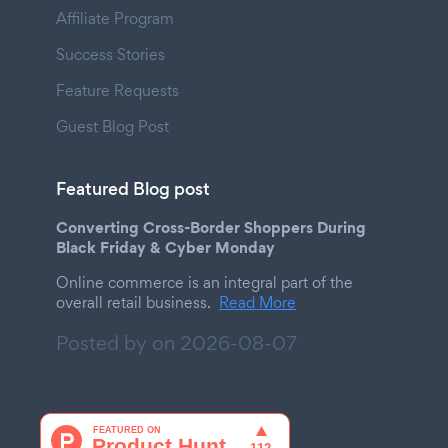
Affiliate Program
Success Stories
Feature Requests
Guest Blog Post
Featured Blog post
Converting Cross-Border Shoppers During
Black Friday & Cyber Monday
Online commerce is an integral part of the
overall retail business.
Read More
Posted by on
2026-08-07