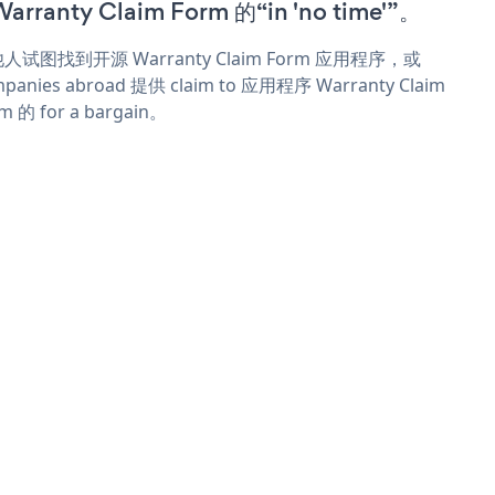
Warranty Claim Form 的“in 'no time'”。
人试图找到开源 Warranty Claim Form 应用程序，或
panies abroad 提供 claim to 应用程序 Warranty Claim
m 的 for a bargain。