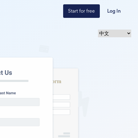
Start for free
Log In