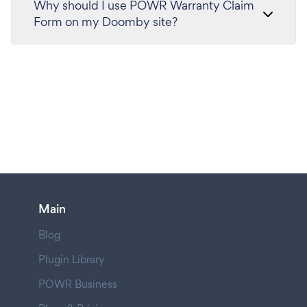
Why should I use POWR Warranty Claim
Form on my Doomby site?
Main
Blog
Plugin Library
POWR Business