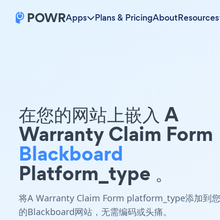
Apps
Plans & Pricing
About
Resources
在您的网站上嵌入 A
Warranty Claim Form
Blackboard
Platform_type 。
将A Warranty Claim Form platform_type添加到
的Blackboard网站，无需编码或头痛。