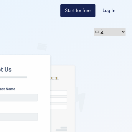
Start for free
Log In