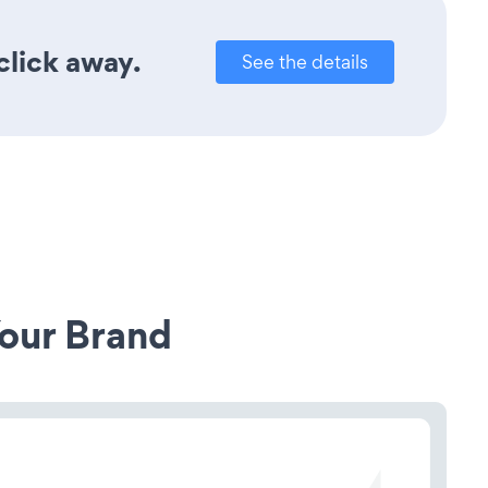
click away.
See the details
our Brand