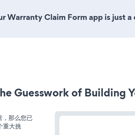
r Warranty Claim Form app is just a 
he Guesswork of Building Y
运营，那么您已
个重大挑