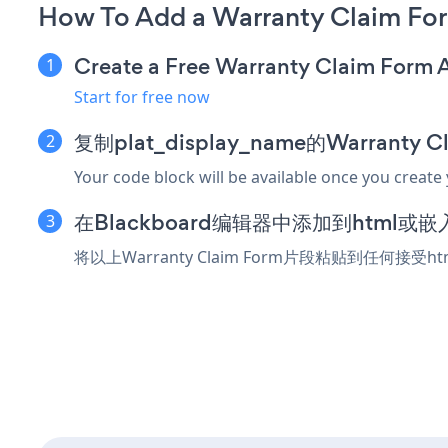
How To Add a Warranty Claim Fo
Create a Free Warranty Claim Form 
Start for free now
复制plat_display_name的Warranty
Your code block will be available once you create
在Blackboard编辑器中添加到html或
将以上Warranty Claim Form片段粘贴到任何接受h