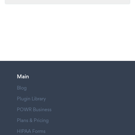
Main
Blog
Plugin Library
POWR Business
Plans & Pricing
HIPAA Forms