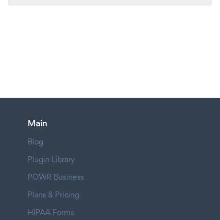
Main
Blog
Plugin Library
POWR Business
Plans & Pricing
HIPAA Forms