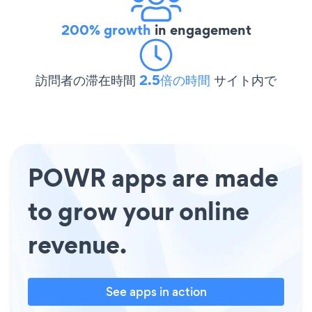
200% growth
in engagement
訪問者の滞在時間
2.5倍の時間
サイト内で
POWR apps are made
to grow your online
revenue.
See apps in action