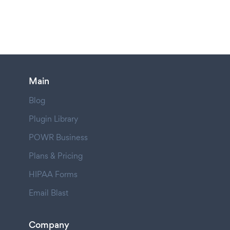
Main
Blog
Plugin Library
POWR Business
Plans & Pricing
HIPAA Forms
Email Blast
Company