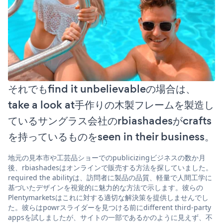
それでもfind it unbelievableの場合は、
take a look at手作りの木製フレームを製造し
ているサングラス会社のrbiashadesがcrafts
を持っているものをseen in their business。
地元の見本市や工芸品ショーでのpublicizingビジネスの数か月
後、rbiashadesはオンラインで販売する方法を探していました。
required the abilityは、訪問者に製品の品質、軽量で人間工学に
基づいたデザインを視覚的に魅力的な方法で示します。彼らの
Plentymarketsはこれに対する適切な解決策を提供しませんでし
た。彼らはpowrスライダーを見つける前にdifferent third-party
appsを試しましたが、サイトの一部であるかのように見えず、不